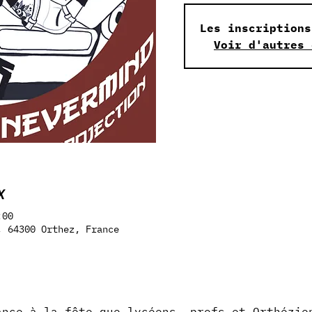
Les inscriptions
Voir d'autres 
X
:00
, 64300 Orthez, France
ance à la fête que lycéens, profs et Orthézie