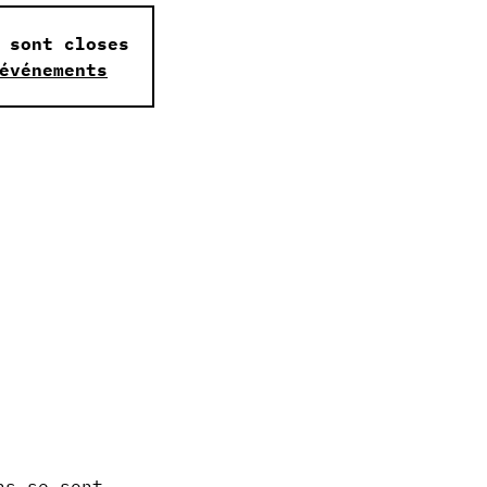
 sont closes
événements
ns se sont 