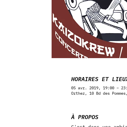
HORAIRES ET LIEU
05 avr. 2019, 19:00 – 23
Orthez, 10 Bd des Pommes
À PROPOS
C'est dans une ambi