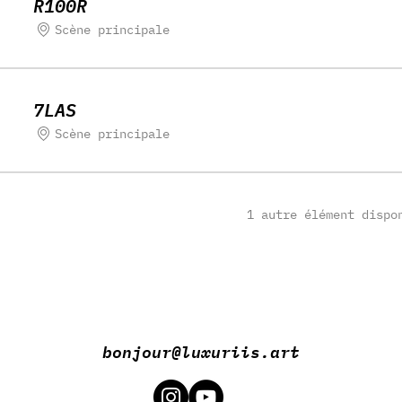
R100R
Scène principale
7LAS
Scène principale
1 autre élément dispo
bonjour@luxuriis.art