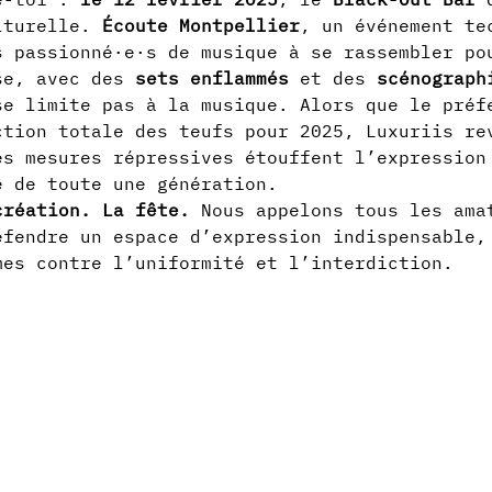
lturelle. 
Écoute Montpellier
, un événement te
s passionné·e·s de musique à se rassembler po
se, avec des 
sets enflammés 
et des 
scénograph
se limite pas à la musique. Alors que le préf
ction totale des teufs pour 2025
, Luxuriis re
es mesures répressives étouffent l’expression
e de toute une génération.
création.
La fête.
 Nous appelons tous les ama
éfendre un espace d’expression indispensable,
mes contre l’uniformité et l’interdiction.