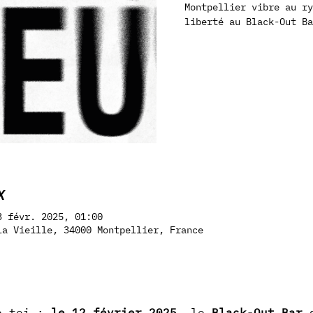
Montpellier vibre au ry
liberté au Black-Out B
X
3 févr. 2025, 01:00
la Vieille, 34000 Montpellier, France
e-toi : 
le 12 février 2025
, le 
Black-Out Bar
 