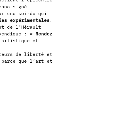
chno signé 
ur une soirée qui 
ies expérimentales
.
et de l’Hérault 
vendique : 
« Rendez-
 artistique et 
teurs de liberté et 
 parce que l’art et 