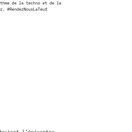
thme de la techno et de la
ar. #RendezNousLaTeuf
devient l’épicentre 