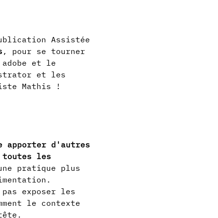
ublication Assistée 
s
, pour se tourner 
 adobe et le 
strator et les 
iste Mathis ! 
e apporter d'autres 
 toutes les 
une pratique plus 
imentation.
 pas exposer les 
mment le contexte 
tête.