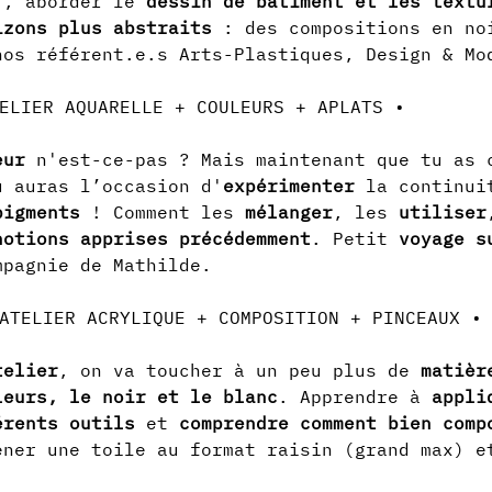
), aborder le 
dessin de bâtiment et les textu
izons plus abstraits
 : des compositions en no
nos référent.e.s Arts-Plastiques, Design & Mo
eur
 n'est-ce-pas ? Mais maintenant que tu as 
u auras l’occasion d'
expérimenter
 la continui
pigments
 ! Comment les 
mélanger
, les 
utiliser
notions apprises précédemment
. Petit 
voyage s
mpagnie de Mathilde.
telier
, on va toucher à un peu plus de 
matièr
leurs, le noir et le blanc
. Apprendre à 
appli
érents outils
 et 
comprendre comment bien comp
ener une toile au format raisin (grand max) e