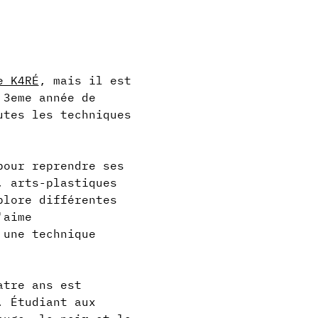
e K4RÉ
, mais il est 
 3eme année de 
utes les techniques 
pour reprendre ses 
, arts-plastiques 
plore différentes 
'aime 
 une technique 
atre ans est 
. Étudiant aux 