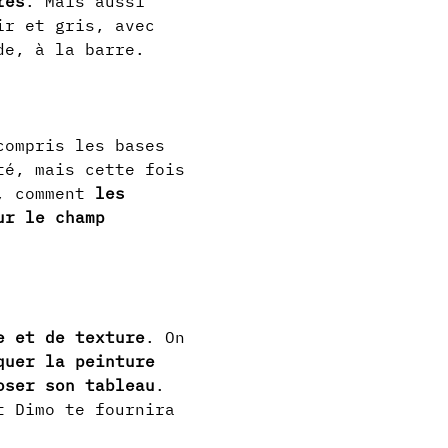
res
. Mais aussi 
ir et gris, avec 
de, à la barre.
compris les bases 
té, mais cette fois 
, comment 
les 
ur le champ 
e et de texture
. On 
quer la peinture 
oser son tableau
. 
t Dimo te fournira 