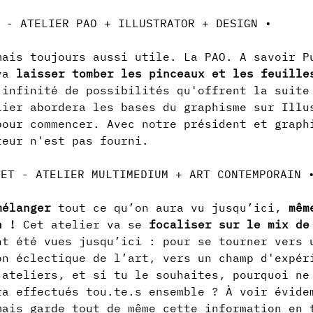
mais toujours aussi utile. La PAO. A savoir P
va 
laisser tomber les pinceaux et les feuille
’infinité de possibilités qu'offrent la suite
lier abordera les bases du graphisme sur Illu
pour commencer. Avec notre président et graph
teur n'est pas fourni.
mélanger
 tout ce qu’on aura vu jusqu’ici, 
mêm
n !
 Cet atelier va se 
focaliser sur le mix de
nt été vues jusqu’ici : pour se tourner vers 
on éclectique de l’art, vers un champ d'expér
 ateliers, et si tu le souhaites, pourquoi ne
ra effectués tou.te.s ensemble ? À voir évide
mais garde tout de même cette information en 