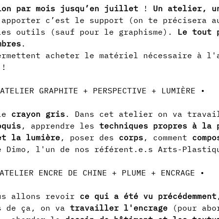
ion par mois jusqu’en juillet 
! 
Un atelier, u
 apporter c’est le support (on te précisera a
les outils (sauf pour le graphisme). 
Le tout 
mbres
.
ermettent acheter le matériel nécessaire à l'
 !
le 
crayon gris
. Dans cet atelier on va travai
oquis
, apprendre les 
techniques propres à la 
et la lumière
, poser des 
corps
, comment 
compo
e Dimo, l'un de nos référent.e.s Arts-Plastiq
us allons revoir 
ce qui a été vu précédemment
s de ça, on va 
travailler l'encrage
 (pour abo