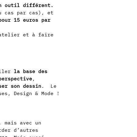
n outil différent.
u cas par cas), et 
pour 15 euros par 
atelier et à faire 
ller 
la base des 
perspective
, 
ser son dessin
.  Le 
ues, Design & Mode !
, mais avec un 
rder d’autres 