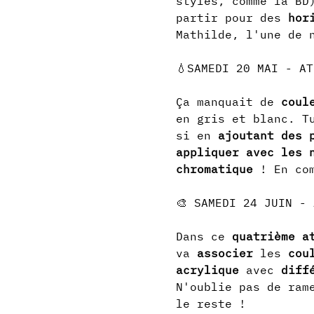
styles, comme la BD
partir pour des 
hor
Mathilde, l'une de 
Ça manquait de 
coul
en gris et blanc. T
si en 
ajoutant des 
appliquer avec les 
chromatique
 ! En co
Dans ce 
quatrième a
va 
associer
 les 
cou
acrylique
 avec 
diff
N'oublie pas de ram
le reste !