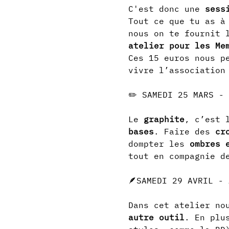
C'est donc une 
sess
Tout ce que tu as à
nous on te fournit 
atelier pour les Me
Ces 15 euros nous p
vivre l’association
Le 
graphite
, c’est 
bases
. Faire des 
cr
dompter les 
ombres 
tout en compagnie d
Dans cet atelier no
autre outil
. En plu