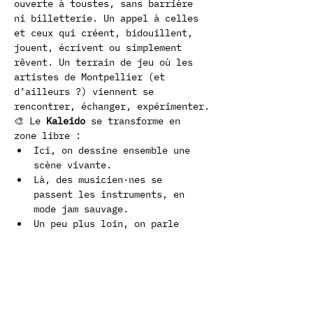
ouverte à toustes, sans barrière 
ni billetterie. Un appel à celles 
et ceux qui créent, bidouillent, 
jouent, écrivent ou simplement 
rêvent. Un terrain de jeu où les 
artistes de Montpellier (et 
d’ailleurs ?) viennent se 
rencontrer, échanger, expérimenter.
🎨 Le 
Kaleido
 se transforme en 
zone libre :
Ici, on dessine ensemble une 
scène vivante.
Là, des musicien·nes se 
passent les instruments, en 
mode jam sauvage.
Un peu plus loin, on parle 
matos, galères, idées folles 
autour d’un verre.
Pas d’expo. Pas de concert. Juste 
des espaces à habiter. Des liens à 
créer. Des pratiques à mêler.
Cette première édition, c’est 