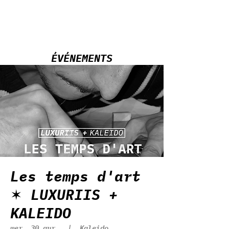
ÉVÉNEMENTS
Les temps d'art
✶ LUXURIIS +
KALEIDO
mer. 30 avr.
  |  
Kaleido