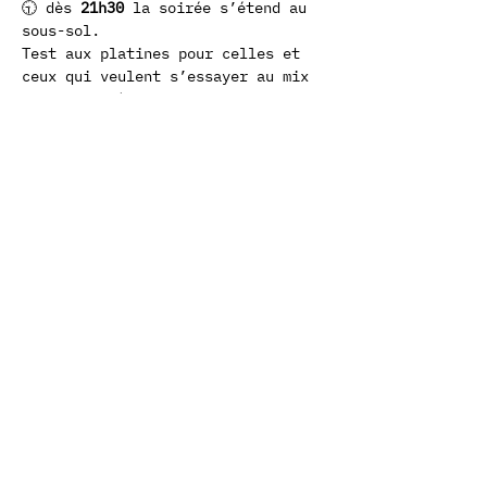
🕤 dès 
21h30
 la soirée s’étend au 
sous-sol. 
Test aux platines pour celles et 
ceux qui veulent s’essayer au mix 
ou aux lumières. 
Autour, des tables de création 
attendent les curieux·ses : 
aquarelles, encres, crayons… ou 
simplement de la place pour poser 
son propre matériel.
En haut, l’ambiance continue : 
discussions, croquis, 
improvisations collectives.
Pas de scène, pas de public, pas 
de limites : juste une communauté 
d’artistes en action.
Un 
espace vivant
, libre, mouvant, 
où chaque geste compte.
🌀 
Viens avec ton matos ou les 