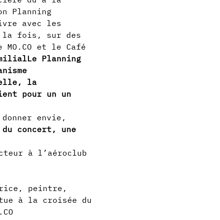
on Planning 
ivre avec les 
 la fois, sur des 
e MO.CO et le Café 
milial
Le Planning 
anisme 
elle, la 
ient pour un un 
 du concert, une 
cteur à l’aéroclub 
rice, peintre, 
tue à la croisée du 
.CO