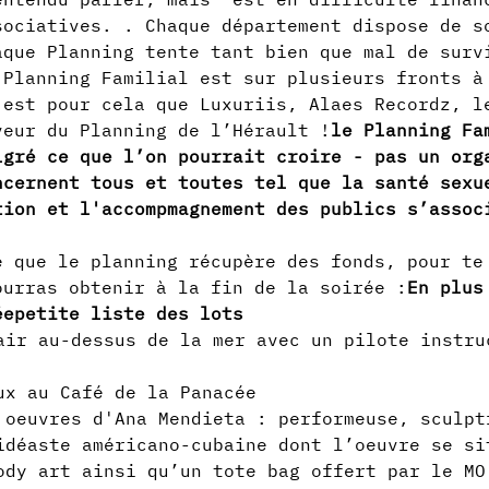
sociatives. 
. Chaque département dispose de s
aque Planning tente tant bien que mal de surv
 Planning Familial est sur plusieurs fronts à
’est pour cela que Luxuriis, Alaes Recordz, l
veur du Planning de l’Hérault !
le Planning Fa
lgré ce que l’on pourrait croire - pas un org
ncernent tous et toutes tel que la santé sexu
tion et l'accompmagnement des publics
 s’assoc
ourras obtenir à la fin de la soirée :
En plus
ée
petite liste des lots
air au-dessus de la mer avec un pilote instru
ux au Café de la Panacée
 oeuvres d'Ana Mendieta : performeuse, sculpt
idéaste américano-cubaine dont l’oeuvre se si
ody art ainsi qu’un tote bag offert par le MO