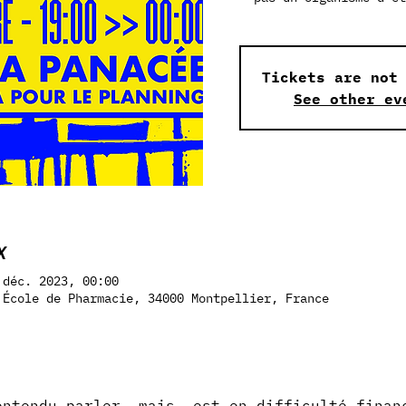
Tickets are not
See other ev
X
 déc. 2023, 00:00
'École de Pharmacie, 34000 Montpellier, France
entendu parler, mais 
 est en difficulté finan