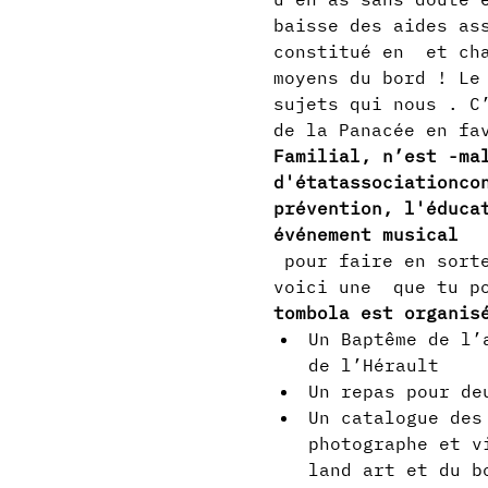
baisse des aides as
constitué en 
 et ch
moyens du bord ! Le
sujets qui nous 
. C
de la Panacée
 en fa
Familial, n’est -ma
d'état
association
co
prévention, l'éduca
événement musical
 pour faire en sorte que le planning récupère des fonds, pour te donner envie, 
voici une 
 que tu p
tombola est organis
Un Baptême de l’
de l’Hérault
Un repas pour de
Un catalogue des
photographe et v
land art et du b